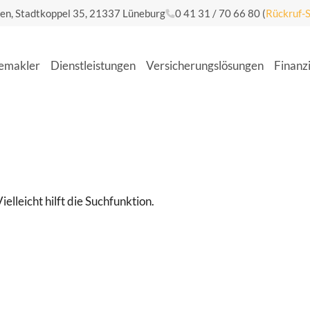
gen, Stadtkoppel 35, 21337 Lüneburg
0 41 31 / 70 66 80
(
Rückruf-S
­mak­ler
Dienst­leis­tun­gen
Ver­si­che­rungs­lö­sun­gen
Finan­z
lleicht hilft die Suchfunktion.