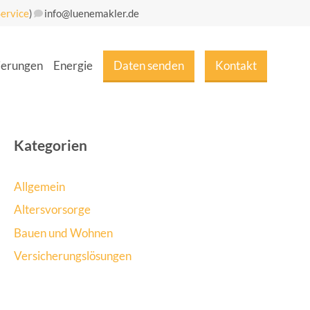
ervice
)
info@luenemakler.de
ie­run­gen
Ener­gie
Daten sen­den
Kon­takt
Kategorien
Allgemein
Altersvorsorge
Bauen und Wohnen
Versicherungslösungen