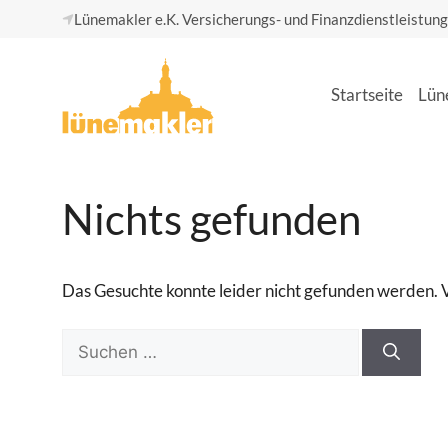
Zum
Lünemakler e.K. Versicherungs- und Finanzdienstleistun
Inhalt
springen
Start­sei­te
Lüne
Nichts gefunden
Das Gesuchte konnte leider nicht gefunden werden. Vie
Suchen
nach: