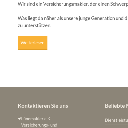
Wir sind ein Ver­si­che­rungs­mak­ler, der einen Schwer­p
Was liegt da näher als unse­re jun­ge Gene­ra­ti­on und di
zu unter­stüt­zen.
Wei­ter­le­sen
Kontaktieren Sie uns
Beliebte
Lünemakler e.K.
Dienstleist
Versicherungs- und