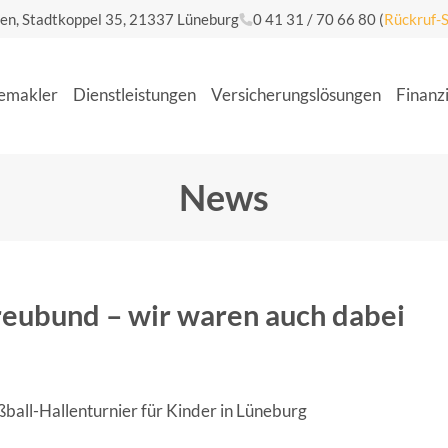
gen, Stadtkoppel 35, 21337 Lüneburg
0 41 31 / 70 66 80
(
Rückruf-S
­mak­ler
Dienst­leis­tun­gen
Ver­si­che­rungs­lö­sun­gen
Finan­z
News
Treu­bund – wir waren auch dabei
ß­ball-Hal­len­tur­nier für Kin­der in Lüne­burg