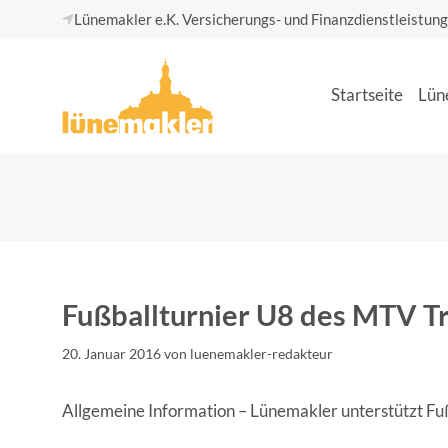
Zum
Lünemakler e.K. Versicherungs- und Finanzdienstleistun
Inhalt
springen
Start­sei­te
Lüne
Fuß­ball­tur­nier U8 des MTV 
20. Januar 2016
von
luenemakler-redakteur
All­ge­mei­ne Infor­ma­ti­on – Lüne­mak­ler unter­stützt Fu