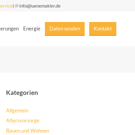
ervice
)
info@luenemakler.de
ie­run­gen
Ener­gie
Daten sen­den
Kon­takt
Kategorien
Allgemein
Altersvorsorge
Bauen und Wohnen