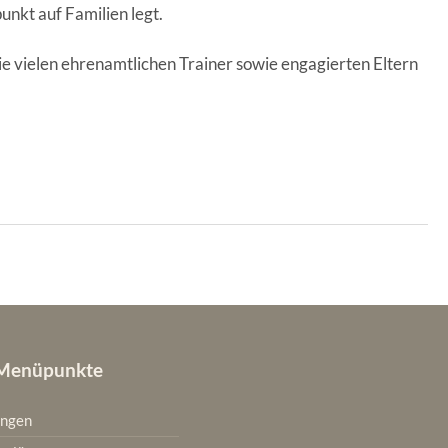
unkt auf Fami­li­en legt.
e vie­len ehren­amt­li­chen Trai­ner sowie enga­gier­ten Eltern
 Menüpunkte
ungen